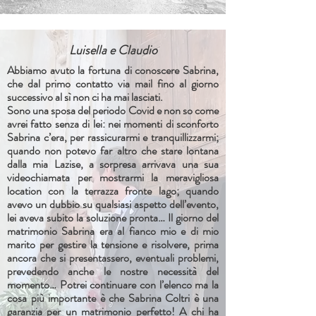
Luisella e Claudio
Abbiamo avuto la fortuna di conoscere Sabrina,
che dal primo contatto via mail fino al giorno
successivo al sì non ci ha mai lasciati.
Sono una sposa del periodo Covid e non so come
avrei fatto senza di lei: nei momenti di sconforto
Sabrina c’era, per rassicurarmi e tranquillizzarmi;
quando non potevo far altro che stare lontana
dalla mia Lazise, a sorpresa arrivava una sua
videochiamata per mostrarmi la meravigliosa
location con la terrazza fronte lago; quando
avevo un dubbio su qualsiasi aspetto dell’evento,
lei aveva subito la soluzione pronta… Il giorno del
matrimonio Sabrina era al fianco mio e di mio
marito per gestire la tensione e risolvere, prima
ancora che si presentassero, eventuali problemi,
prevedendo anche le nostre necessità del
momento… Potrei continuare con l’elenco ma la
cosa più importante è che Sabrina Coltri è una
garanzia per un matrimonio perfetto! A chi ha