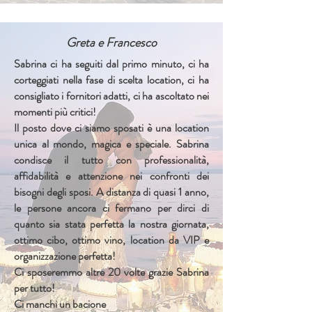
Greta e Francesco
Sabrina ci ha seguiti dal primo minuto, ci ha
corteggiati nella fase di scelta location, ci ha
consigliato i fornitori adatti, ci ha ascoltato nei
momenti più critici!
Il posto dove ci siamo sposati è una location
unica al mondo, magica e speciale. Sabrina
condisce il tutto con professionalità,
affidabilità e attenzione nei confronti dei
bisogni degli sposi. A distanza di quasi 1 anno,
le persone ancora ci fermano per dirci di
quanto sia stata perfetta la nostra giornata,
ottimo cibo, ottimo vino, location da VIP e
organizzazione perfetta!
Ci sposeremmo altre 20 volte grazie Sabrina
per tutto!
Ci manchi un bacione