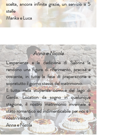
scelta, ancora infinite grazie, un servizio a 5
stelle
Marika e Luca
Anna e Nicola
L'esperienza e la dedizione di Sabrina la
rendono una figura di riferimento, precisa e
costante, in tutta la fase di preparazione e
sopratutto il giorno stesso del matrimonio.
Il tutto nella stupenda cornice del lago di
Garda. Location da sogno in qualunque
stagione, il nostro matrimonio invernale è
stato romantico ed indimenticabile per noi e i
nostri invitati!
Anna e Nicola