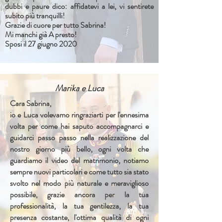
dubbi e paure dico: affidatevi a lei, vi sentirete
subito più tranquilli!
Grazie di cuore per tutto Sabrina!
Mi manchi già A presto!
Sposi il 27 giugno 2020
Marika e Luca
Cara
Sabrina,
io e Luca volevamo ringraziarti per l'ennesima
volta per come hai saputo accompagnarci e
guidarci passo passo nella realizzazione del
nostro giorno più bello, ogni volta che
guardiamo il video del matrimonio, notiamo
sempre nuovi particolari e come tutto sia stato
svolto nel modo più naturale e meraviglioso
possibile, grazie ancora per la tua
professionalità, la tua gentilezza, la tua
presenza costante, l'ottima qualità di ogni