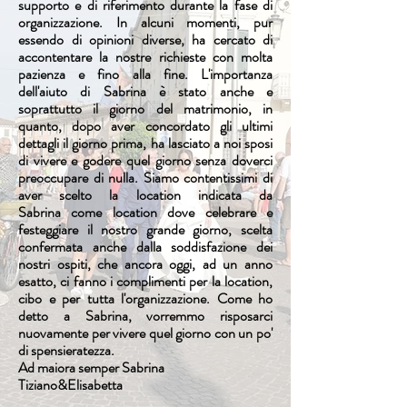
supporto e di riferimento durante la fase di
organizzazione. In alcuni momenti, pur
essendo di opinioni diverse, ha cercato di
accontentare la nostre richieste con molta
pazienza e fino alla fine. L'importanza
dell'aiuto di Sabrina è stato anche e
soprattutto il giorno del matrimonio, in
quanto, dopo aver concordato gli ultimi
dettagli il giorno prima, ha lasciato a noi sposi
di vivere e godere quel giorno senza doverci
preoccupare di nulla. Siamo contentissimi di
aver scelto la location indicata da
Sabrina come location dove celebrare e
festeggiare il nostro grande giorno, scelta
confermata anche dalla soddisfazione dei
nostri ospiti, che ancora oggi, ad un anno
esatto, ci fanno i complimenti per la location,
cibo e per tutta l'organizzazione. Come ho
detto a Sabrina, vorremmo risposarci
nuovamente per vivere quel giorno con un po'
di spensieratezza.
Ad maiora semper Sabrina
Tiziano&Elisabetta